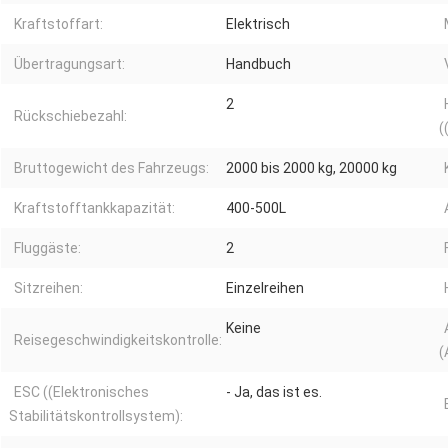
Kraftstoffart:
Elektrisch
Übertragungsart:
Handbuch
2
Rückschiebezahl:
(
Bruttogewicht des Fahrzeugs:
2000 bis 2000 kg, 20000 kg
Kraftstofftankkapazität:
400-500L
Fluggäste:
2
Sitzreihen:
Einzelreihen
Keine
Reisegeschwindigkeitskontrolle:
(
ESC ((Elektronisches
- Ja, das ist es.
Stabilitätskontrollsystem):