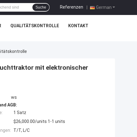
Referenzen
|
German
Suche
R
QUALITÄTSKONTROLLE
KONTAKT
itätskontrolle
chttraktor mit elektronischer
ws
and AGB:
e:
1 Satz
$26,000.00/units 1-1 units
ngen:
T/T, L/C