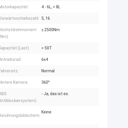
Motorkapazität:
4 - 6L, > 8L
Vorwärtsschiebezahl:
5, 16
Höchstdrehmoment
≥ 2500Nm
(Nm):
Kapazität (Last):
> 50T
Antriebsrad:
6x4
Fahrersitz:
Normal
Hintere Kamera:
360°
ABS
- Ja, das ist es.
Antiblockiersystem):
Keine
Berührungsbildschirm: