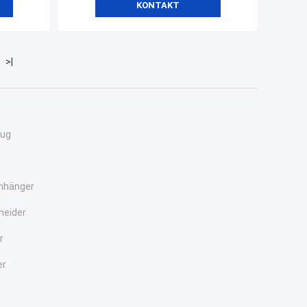
KONTAKT
>|
zug
nhänger
neider
r
er