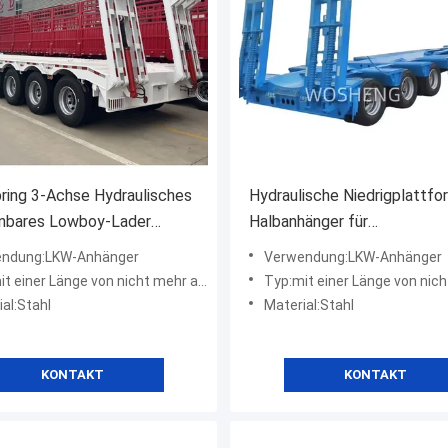
ring 3-Achse Hydraulisches
Hydraulische Niedrigplattfo
nbares Lowboy-Lader
Halbanhänger für
Semi-Trailer für schwere
Niedriglastanhänger Maximal
ndung:LKW-Anhänger
Verwendung:LKW-Anhänger
30-100 t
 einer Länge von nicht mehr als 20 m
Typ:mit einer Länge von nicht meh
al:Stahl
Material:Stahl
KONTAKT
KONTAKT