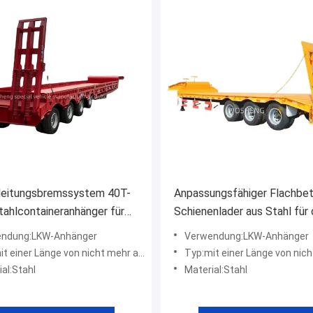
leitungsbremssystem 40T-
Anpassungsfähiger Flachbet
ahlcontaineranhänger für
Schienenlader aus Stahl für
asttransport
Transport schwerer
ndung:LKW-Anhänger
Verwendung:LKW-Anhänger
Ausrüstungsgüter
 einer Länge von nicht mehr als 20 m
Typ:mit einer Länge von nicht meh
al:Stahl
Material:Stahl