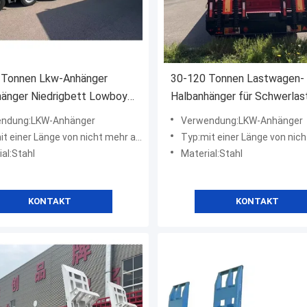
 Tonnen Lkw-Anhänger
30-120 Tonnen Lastwagen-
hänger Niedrigbett Lowboy
Halbanhänger für Schwerlas
änger für schwere Anlagen
13-18m x 2,5-3m x 3,3m
ndung:LKW-Anhänger
Verwendung:LKW-Anhänger
 einer Länge von nicht mehr als 20 m
Typ:mit einer Länge von nicht meh
al:Stahl
Material:Stahl
KONTAKT
KONTAKT