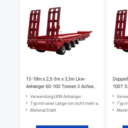
13-18m x 2,5-3m x 3,3m Lkw-
Doppel
Anhänger 60-100 Tonnen 3 Achsen
100T St
Gänsehals Niedrigbett-
Schwerl
Verwendung:LKW-Anhänger
Verwe
Halbanhänger
Typ:mit einer Länge von nicht mehr als 20 m
Typ:mit
Material:Stahl
Materi