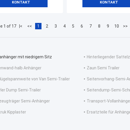
KONTAKT
KONTAKT
e 1 of 17
|<
<<
1
2
3
4
5
6
7
8
9
10
>>
anhänger mit niedrigem Sitz
Hinterliegender Sattel
enwand-halb Anhänger
Zaun Semi Trailer
Flügelspannweite von Van Semi-Trailer
Seitenvorhang-Semi-A
ler Dump Semi-Trailer
Seitendump-Semi-Sch
zeugträger Semi-Anhänger
Transport-Vollanhänge
truk Kipplaster
Ersatzteile für Anhäng