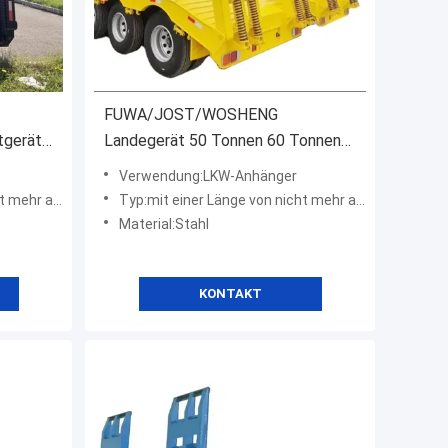
FUWA/JOST/WOSHENG
tgeräte
Landegerät 50 Tonnen 60 Tonnen
Hydraulischer Gänsenhals-Lowboy-
Verwendung:LKW-Anhänger
Halbanhänger
r als 20 m
Typ:mit einer Länge von nicht mehr als 20 m
Material:Stahl
KONTAKT