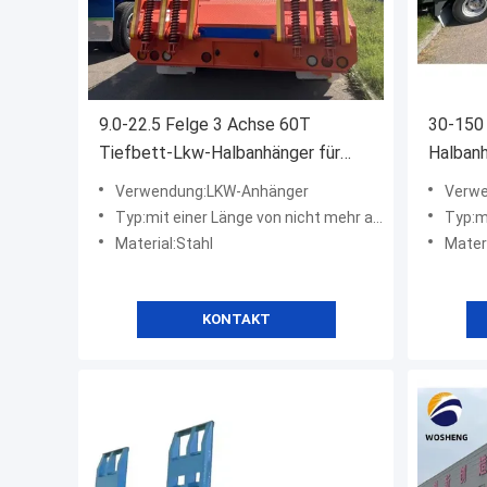
9.0-22.5 Felge 3 Achse 60T
30-150
Tiefbett-Lkw-Halbanhänger für
Halban
schwere Ausrüstung
Halbanh
Verwendung:LKW-Anhänger
Verwe
Typ:mit einer Länge von nicht mehr als 20 m
Typ:mit
Material:Stahl
Materi
KONTAKT