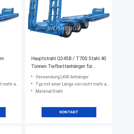
rm
Hauptstrahl Q345B / T700 Stahl 40
Tonnen Tiefbettanhänger für
last
schwere Güter
Verwendung:LKW-Anhänger
r als 20 m
Typ:mit einer Länge von nicht mehr als 20 m
Material:Stahl
KONTAKT