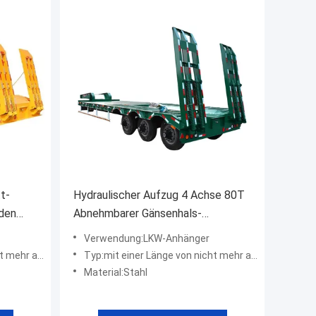
t-
Hydraulischer Aufzug 4 Achse 80T
 den
Abnehmbarer Gänsenhals-
Sehnwagen 16000x3000x1100mm
Verwendung:LKW-Anhänger
r als 20 m
Typ:mit einer Länge von nicht mehr als 20 m
Material:Stahl