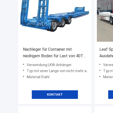
Nachleger für Container mit
Leaf Sp
niedrigem Boden für Last von 40T-
Ausdeh
100T 13/16/20 Tonnen Achse
Lowbed 
Verwendung:LKW-Anhänger
Verwe
Q345B / T700 Stahlbalken
Lasten
Typ:mit einer Länge von nicht mehr als 20 m
Typ:mit
Material:Stahl
Materi
KONTAKT