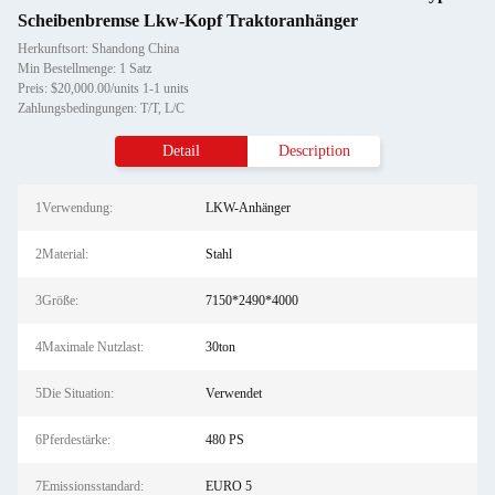
Scheibenbremse Lkw-Kopf Traktoranhänger
Herkunftsort: Shandong China
Min Bestellmenge: 1 Satz
Preis: $20,000.00/units 1-1 units
Zahlungsbedingungen: T/T, L/C
Detail
Description
1Verwendung:
LKW-Anhänger
2Material:
Stahl
3Größe:
7150*2490*4000
4Maximale Nutzlast:
30ton
5Die Situation:
Verwendet
6Pferdestärke:
480 PS
7Emissionsstandard:
EURO 5