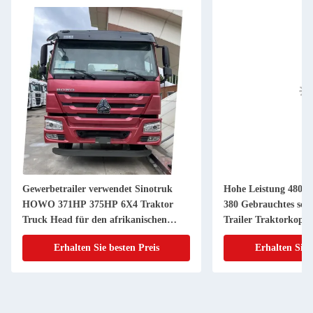
Gewerbetrailer verwendet Sinotruk
Hohe Leistung 480/
HOWO 371HP 375HP 6X4 Traktor
380 Gebrauchtes sc
Truck Head für den afrikanischen
Trailer Traktorkopf 
Markt
Erhalten Sie besten Preis
Erhalten Sie 