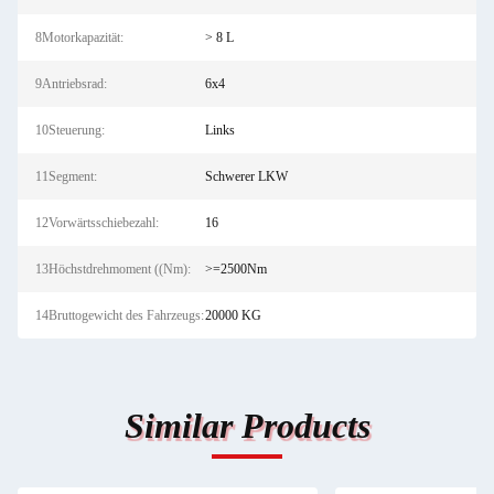
8Motorkapazität:
> 8 L
9Antriebsrad:
6x4
10Steuerung:
Links
11Segment:
Schwerer LKW
12Vorwärtsschiebezahl:
16
13Höchstdrehmoment ((Nm):
>=2500Nm
14Bruttogewicht des Fahrzeugs:
20000 KG
Similar Products