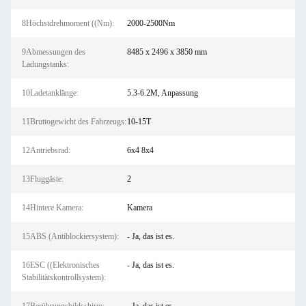
8Höchstdrehmoment ((Nm):
2000-2500Nm
9Abmessungen des
8485 x 2496 x 3850 mm
Ladungstanks:
10Ladetanklänge:
5.3-6.2M, Anpassung
11Bruttogewicht des Fahrzeugs:
10-15T
12Antriebsrad:
6x4 8x4
13Fluggäste:
2
14Hintere Kamera:
Kamera
15ABS (Antiblockiersystem):
- Ja, das ist es.
16ESC ((Elektronisches
- Ja, das ist es.
Stabilitätskontrollsystem):