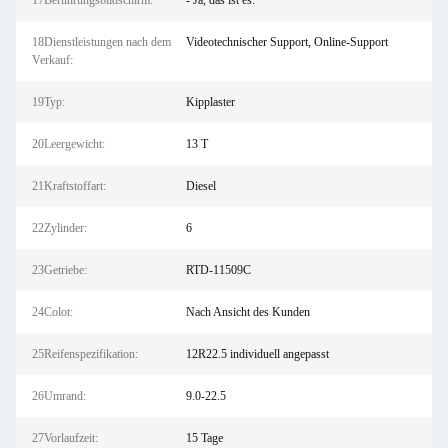
17Berührungsbildschirm:
- Ja, das ist es.
18Dienstleistungen nach dem
Videotechnischer Support, Online-Support
Verkauf:
19Typ:
Kipplaster
20Leergewicht:
13 T
21Kraftstoffart:
Diesel
22Zylinder:
6
23Getriebe:
RTD-11509C
24Colot:
Nach Ansicht des Kunden
25Reifenspezifikation:
12R22.5 individuell angepasst
26Umrand:
9.0-22.5
27Vorlaufzeit:
15 Tage