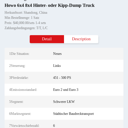
Howo 6x4 8x4 Hinter- oder Kipp-Dump Truck
Herkunftsort: Shandong, China
Min Bestellmenge: 1 Satz
Preis: $40,000.00/sets 1-4 sets
Zahlungsbedingungen: T/T, L/C
Detail
Description
1Die Situation:
Neues
2Steuerung:
Links
3Pferdestärke:
451 - 500 PS
4Emissionsstandard:
Euro 2 und Euro 3
5Segment:
Schwerer LKW
6Marktsegment:
Städtischer Baudrecktransport
7Vorwärtsschiebezahl:
6