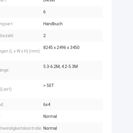
art:
Diesel
6
ngsart:
Handbuch
bezahl:
2
8245 x 2496 x 3450
en (L x W x H) (mm):
5.3-6.2M, 4.2-5.3M
änge:
> 50T
(Last):
d:
6x4
:
Normal
hwindigkeitskontrolle:
Normal