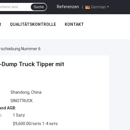
Referenzen
|
German
Suche
R
QUALITÄTSKONTROLLE
KONTAKT
erschiebung Nummer 6
-Dump Truck Tipper mit
Shandong, China
SINOTRUCK
and AGB:
e:
1 Satz
$9,600.00/sets 1-4 sets