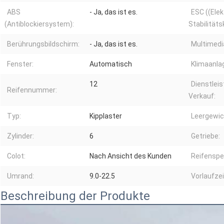
ABS
- Ja, das ist es.
ESC ((Ele
(Antiblockiersystem):
Stabilitäts
Berührungsbildschirm:
- Ja, das ist es.
Multimedi
Fenster:
Automatisch
Klimaanla
12
Dienstlei
Reifennummer:
Verkauf:
Typ:
Kipplaster
Leergewic
Zylinder:
6
Getriebe:
Colot:
Nach Ansicht des Kunden
Reifenspez
Umrand:
9.0-22.5
Vorlaufzei
Beschreibung der Produkte