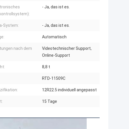
ktronisches
- Ja, das ist es.
kontrollsystem):
a-System:
- Ja, das ist es.
ge:
Automatisch
stungen nach dem
Videotechnischer Support,
Online-Support
ht:
8,8 t
RTD-11509C
ifikation:
12R22.5 individuell angepasst
t:
15 Tage