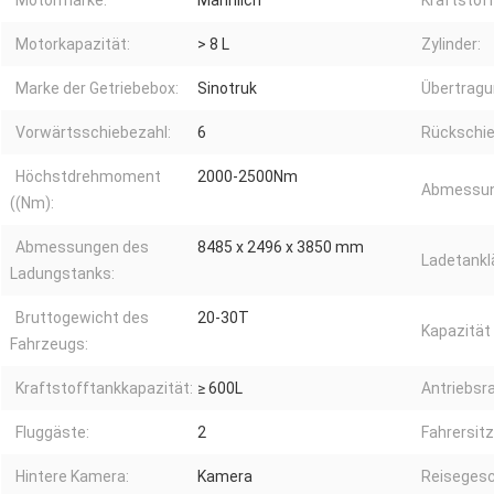
Motormarke:
Männlich
Kraftstoff
Motorkapazität:
> 8 L
Zylinder:
Marke der Getriebebox:
Sinotruk
Übertragu
Vorwärtsschiebezahl:
6
Rückschie
Höchstdrehmoment
2000-2500Nm
Abmessung
((Nm):
Abmessungen des
8485 x 2496 x 3850 mm
Ladetankl
Ladungstanks:
Bruttogewicht des
20-30T
Kapazität 
Fahrzeugs:
Kraftstofftankkapazität:
≥ 600L
Antriebsra
Fluggäste:
2
Fahrersitz
Hintere Kamera:
Kamera
Reisegesc