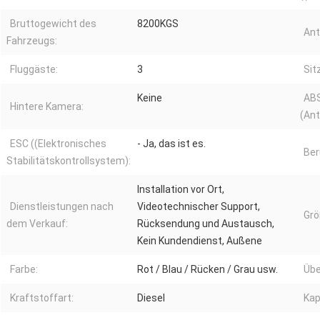
Bruttogewicht des
8200KGS
Ant
Fahrzeugs:
Fluggäste:
3
Sit
Keine
AB
Hintere Kamera:
(Ant
ESC ((Elektronisches
- Ja, das ist es.
Ber
Stabilitätskontrollsystem):
Installation vor Ort,
Dienstleistungen nach
Videotechnischer Support,
Grö
dem Verkauf:
Rücksendung und Austausch,
Kein Kundendienst, Außene
Farbe:
Rot / Blau / Rücken / Grau usw.
Übe
Kraftstoffart:
Diesel
Kap