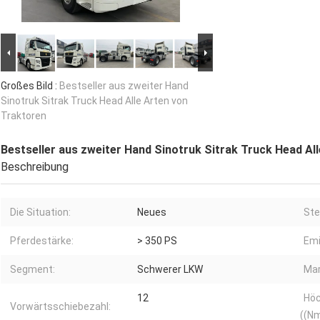
Großes Bild :
Bestseller aus zweiter Hand
Sinotruk Sitrak Truck Head Alle Arten von
Traktoren
Bestseller aus zweiter Hand Sinotruk Sitrak Truck Head Al
Beschreibung
Die Situation:
Neues
Ste
Pferdestärke:
> 350 PS
Emi
Segment:
Schwerer LKW
Ma
12
Hö
Vorwärtsschiebezahl:
((Nm