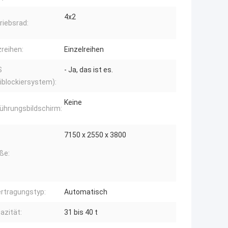
4x2
riebsrad:
zreihen:
Einzelreihen
S
- Ja, das ist es.
iblockiersystem):
Keine
ührungsbildschirm:
7150 x 2550 x 3800
ße:
rtragungstyp:
Automatisch
azität:
31 bis 40 t