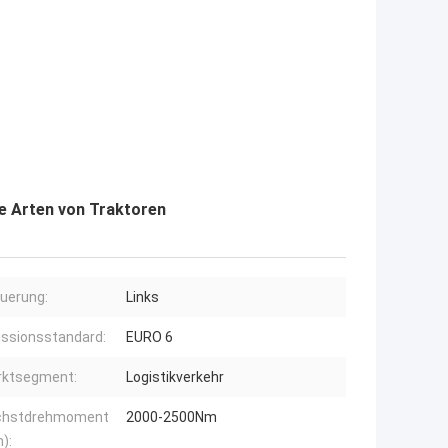
le Arten von Traktoren
uerung:
Links
ssionsstandard:
EURO 6
rktsegment:
Logistikverkehr
chstdrehmoment
2000-2500Nm
):