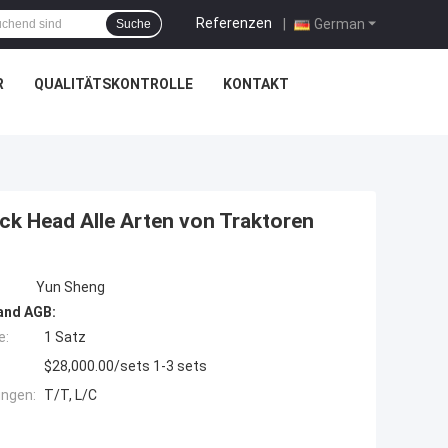
Referenzen
|
German
Suche
R
QUALITÄTSKONTROLLE
KONTAKT
uck Head Alle Arten von Traktoren
Yun Sheng
and AGB:
e:
1 Satz
$28,000.00/sets 1-3 sets
ngen:
T/T, L/C