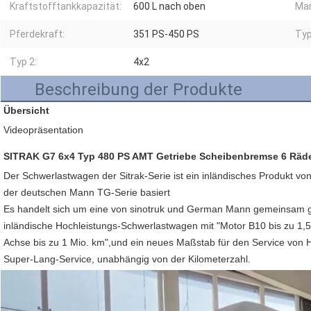
Kraftstofftankkapazität:
600 L nach oben
Mar
Pferdekraft:
351 PS-450 PS
Typ
Typ 2:
4x2
Beschreibung der Produkte
Übersicht
Videopräsentation
SITRAK G7 6x4 Typ 480 PS AMT Getriebe Scheibenbremse 6 Räde
Der Schwerlastwagen der Sitrak-Serie ist ein inländisches Produkt v
der deutschen Mann TG-Serie basiert
Es handelt sich um eine von sinotruk und German Mann gemeinsam
inländische Hochleistungs-Schwerlastwagen mit "Motor B10 bis zu 1,5 
Achse bis zu 1 Mio. km",und ein neues Maßstab für den Service von H
Super-Lang-Service, unabhängig von der Kilometerzahl.