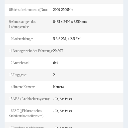
8Höchstdrehmoment ((Nm):
2000-2500Nm
9Abmessungen des
8485 x 2496 x 3850 mm
Ladungstanks:
10Ladetanklänge:
5.3-6.2M, 4.2-5.3M
11Bruttogewicht des Fahrzeugs:
20-30T
12Antriebsrad:
6x4
13Fluggäste:
2
14Hintere Kamera:
Kamera
15ABS (Antiblockiersystem):
- Ja, das ist es.
16ESC ((Elektronisches
- Ja, das ist es.
Stabilitätskontrollsystem):