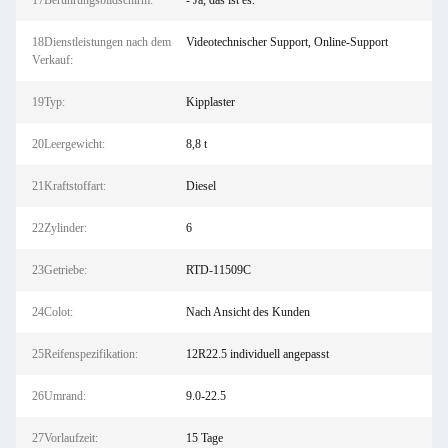
17Berührungsbildschirm:
- Ja, das ist es.
18Dienstleistungen nach dem
Videotechnischer Support, Online-Support
Verkauf:
19Typ:
Kipplaster
20Leergewicht:
8,8 t
21Kraftstoffart:
Diesel
22Zylinder:
6
23Getriebe:
RTD-11509C
24Colot:
Nach Ansicht des Kunden
25Reifenspezifikation:
12R22.5 individuell angepasst
26Umrand:
9.0-22.5
27Vorlaufzeit:
15 Tage