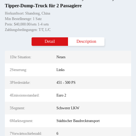
Tipper-Dump-Truck für 2 Passagiere
Herkunftsort: Shandong, China
Min Bestellmenge: 1 Satz
Preis: $40,000.00/sets 1-4 sets
Zahlungsbedingungen: T/T, L/C
Detail
Description
1Die Situation:
Neues
2Steuerung:
Links
3Pferdestärke:
451 - 500 PS
4Emissionsstandard:
Euro 2
5Segment:
Schwerer LKW
6Marktsegment:
Städtischer Baudrecktransport
7Vorwärtsschiebezahl:
6