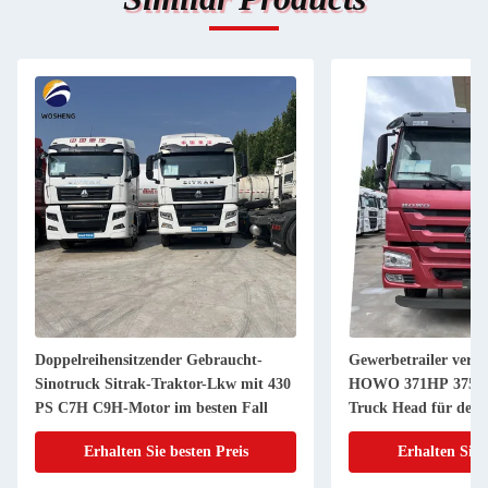
Gewerbetrailer verwendet Sinotruk
Hohe Leistung 480/
HOWO 371HP 375HP 6X4 Traktor
380 Gebrauchtes sc
Truck Head für den afrikanischen
Trailer Traktorkopf 
Markt
Erhalten Sie besten Preis
Erhalten Sie 