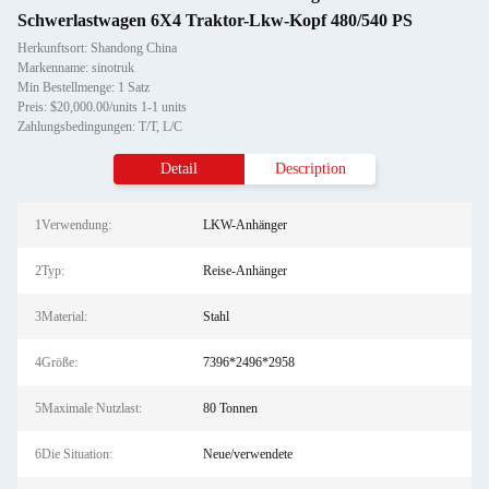
Schwerlastwagen 6X4 Traktor-Lkw-Kopf 480/540 PS
Herkunftsort: Shandong China
Markenname: sinotruk
Min Bestellmenge: 1 Satz
Preis: $20,000.00/units 1-1 units
Zahlungsbedingungen: T/T, L/C
Detail
Description
1Verwendung:
LKW-Anhänger
2Typ:
Reise-Anhänger
3Material:
Stahl
4Größe:
7396*2496*2958
5Maximale Nutzlast:
80 Tonnen
6Die Situation:
Neue/verwendete