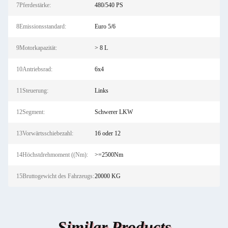
7Pferdestärke:
480/540 PS
8Emissionsstandard:
Euro 5/6
9Motorkapazität:
> 8 L
10Antriebsrad:
6x4
11Steuerung:
Links
12Segment:
Schwerer LKW
13Vorwärtsschiebezahl:
16 oder 12
14Höchstdrehmoment ((Nm):
>=2500Nm
15Bruttogewicht des Fahrzeugs:
20000 KG
Similar Products